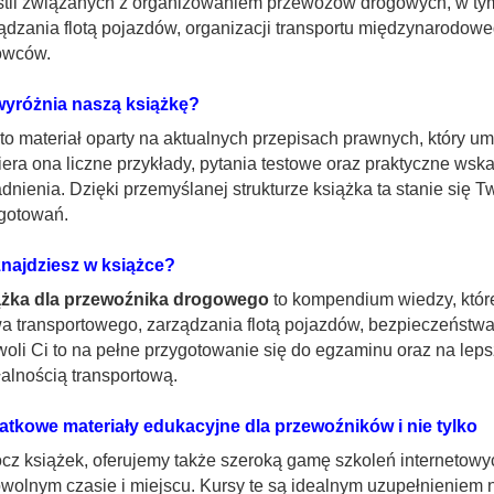
tii związanych z organizowaniem przewozów drogowych, w ty
ądzania flotą pojazdów, organizacji transportu międzynarodow
owców.
yróżnia naszą książkę?
 to materiał oparty na aktualnych przepisach prawnych, który 
era ona liczne przykłady, pytania testowe oraz praktyczne wsk
dnienia. Dzięki przemyślanej strukturze książka ta stanie się
gotowań.
najdziesz w książce?
ążka dla przewoźnika drogowego
to kompendium wiedzy, które
a transportowego, zarządzania flotą pojazdów, bezpieczeństwa
oli Ci to na pełne przygotowanie się do egzaminu oraz na le
łalnością transportową.
tkowe materiały edukacyjne dla przewoźników i nie tylko
cz książek, oferujemy także szeroką gamę szkoleń internetowyc
wolnym czasie i miejscu. Kursy te są idealnym uzupełnieniem n