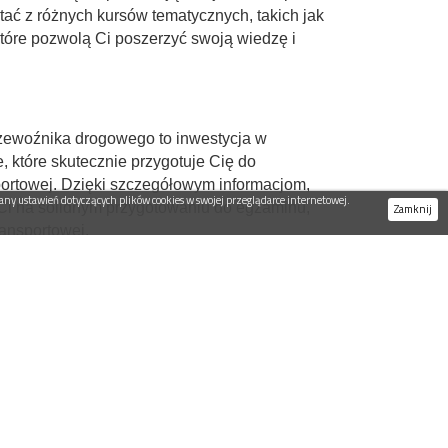
ać z różnych kursów tematycznych, takich jak
óre pozwolą Ci poszerzyć swoją wiedzę i
zewoźnika drogowego to inwestycja w
, które skutecznie przygotuje Cię do
ortowej. Dzięki szczegółowym informacjom,
ny ustawień dotyczących plików cookies w swojej przeglądarce internetowej.
ży Ci na solidnym przygotowaniu do egzaminu,
Zamknij
ransportowej.
yły zawsze aktualne.
ATUT-BM Warszawa