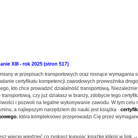
nie XIII - rok 2025 (stron 517)
miany w przepisach transportowych oraz rosnące wymagania s
adanie certyfikatu kompetencji zawodowych przewoźnika drog
ego, kto chce prowadzić działalność transportową. Niezależnie
ę transportową, czy już działasz w branży, zdobycie tego certyf
iwości i pozwoli na legalne wykonywanie zawodu. W tym celu 
minu, a najlepszym narzędziem do nauki jest książka -
certyfi
gowego
, która kompleksowo przeprowadzi Cię przez wymagane
sz więcej wiedzieć co zyskasz kupując książkę kliknij w link 