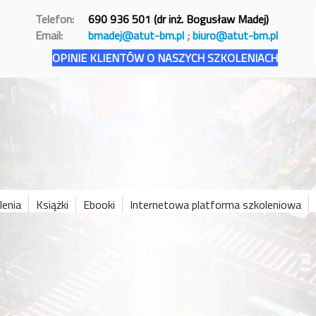
Telefon:
690 936 501 (dr inż. Bogusław Madej)
Email:
bmadej@atut-bm.pl
;
biuro@atut-bm.pl
OPINIE KLIENTÓW O NASZYCH SZKOLENIACH
lenia
Książki
Ebooki
Internetowa platforma szkoleniowa