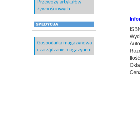
Przewozy artykułów
żywnościowych
Info
ISB
Wyd
Gospodarka magazynowa
Auto
i zarządzanie magazynem
Rozm
Ilość
Okła
Cen