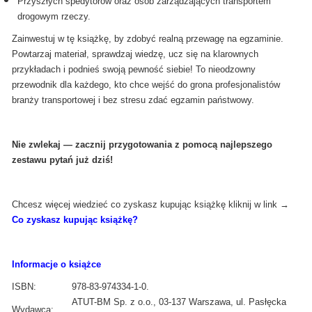
Przyszłych spedytorów oraz osób zarządzających transportem
drogowym rzeczy.
Zainwestuj w tę książkę, by zdobyć realną przewagę na egzaminie.
Powtarzaj materiał, sprawdzaj wiedzę, ucz się na klarownych
przykładach i podnieś swoją pewność siebie! To nieodzowny
przewodnik dla każdego, kto chce wejść do grona profesjonalistów
branży transportowej i bez stresu zdać egzamin państwowy.
Nie zwlekaj — zacznij przygotowania z pomocą najlepszego
zestawu pytań już dziś!
Chcesz więcej wiedzieć co zyskasz kupując książkę kliknij w link →
Co zyskasz kupując książkę?
Informacje o książce
ISBN:
978-83-974334-1-0.
ATUT-BM Sp. z o.o., 03-137 Warszawa, ul. Pasłęcka
Wydawca: