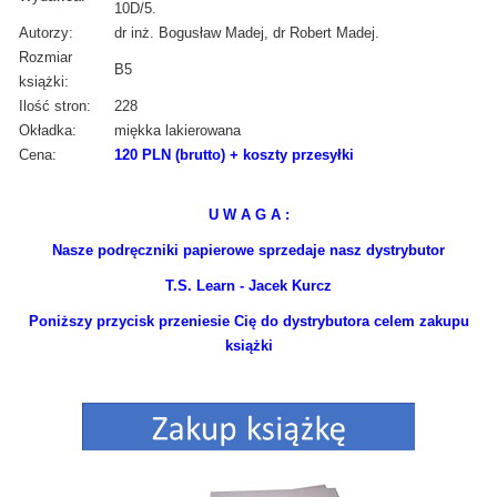
10D/5.
Autorzy:
dr inż. Bogusław Madej, dr Robert Madej.
Rozmiar
B5
książki:
Ilość stron:
228
Okładka:
miękka lakierowana
Cena:
120 PLN (brutto) + koszty przesyłki
U W A G A :
Nasze podręczniki papierowe sprzedaje nasz dystrybutor
T.S. Learn - Jacek Kurcz
Poniższy przycisk przeniesie Cię do dystrybutora celem zakupu
książki