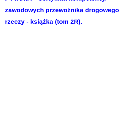
zawodowych przewoźnika drogowego
rzeczy - ksią
żk
a (
tom 2R).