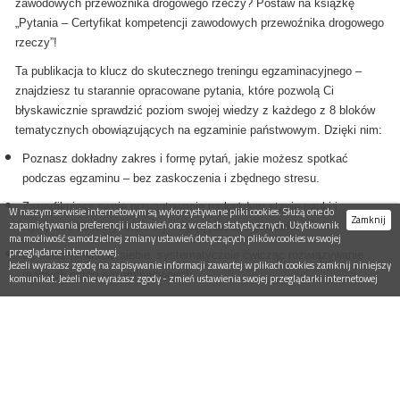
zawodowych przewoźnika drogowego rzeczy? Postaw na książkę
„Pytania – Certyfikat kompetencji zawodowych przewoźnika drogowego
rzeczy”!
Ta publikacja to klucz do skutecznego treningu egzaminacyjnego –
znajdziesz tu starannie opracowane pytania, które pozwolą Ci
błyskawicznie sprawdzić poziom swojej wiedzy z każdego z 8 bloków
tematycznych obowiązujących na egzaminie państwowym. Dzięki nim:
Poznasz dokładny zakres i formę pytań, jakie możesz spotkać
podczas egzaminu – bez zaskoczenia i zbędnego stresu.
Zweryfikujesz swoje przygotowanie na każdym etapie nauki i
W naszym serwisie internetowym są wykorzystywane pliki cookies. Służą one do
Zamknij
zapamiętywania preferencji i ustawień oraz w celach statystycznych. Użytkownik
wyłapiesz obszary, które wymagają jeszcze powtórki.
ma możliwość samodzielnej zmiany ustawień dotyczących plików cookies w swojej
przeglądarce internetowej.
Zyskasz pewność siebie, systematycznie ćwicząc rozwiązywanie
Jeżeli wyrażasz zgodę na zapisywanie informacji zawartej w plikach cookies zamknij niniejszy
realnych pytań egzaminacyjnych.
komunikat. Jeżeli nie wyrażasz zgody - zmień ustawienia swojej przeglądarki internetowej
Przygotujesz się do uzyskania niezbędnych uprawnień zawodowych
oraz otworzysz sobie drogę do kariery przewoźnika drogowego
rzeczy – zarówno w Polsce, jak i w obszarze międzynarodowym.
Kupując tę książkę, inwestujesz w praktyczne narzędzie, które
maksymalnie ułatwia naukę, oszczędzając Twój czas i zwiększając