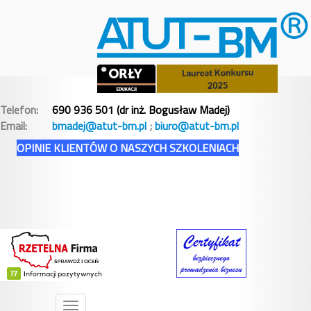
Telefon:
690 936 501 (dr inż. Bogusław Madej)
Email:
bmadej@atut-bm.pl
;
biuro@atut-bm.pl
OPINIE KLIENTÓW O NASZYCH SZKOLENIACH