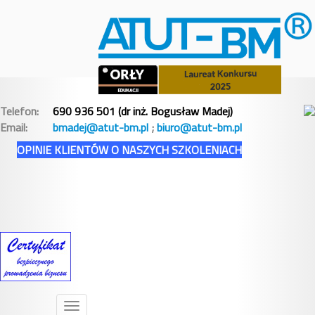
Telefon:
690 936 501 (dr inż. Bogusław Madej)
Email:
bmadej@atut-bm.pl
;
biuro@atut-bm.pl
OPINIE KLIENTÓW O NASZYCH SZKOLENIACH