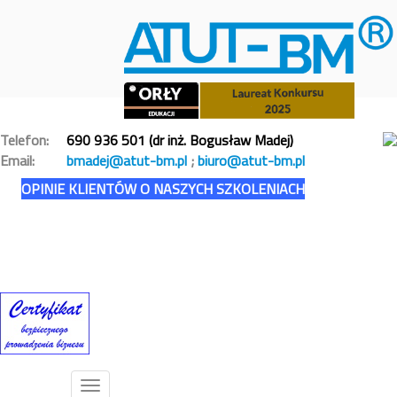
Telefon:
690 936 501 (dr inż. Bogusław Madej)
Email:
bmadej@atut-bm.pl
;
biuro@atut-bm.pl
OPINIE KLIENTÓW O NASZYCH SZKOLENIACH