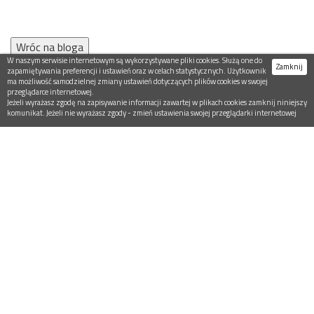
Wróc na bloga
W naszym serwisie internetowym są wykorzystywane pliki cookies. Służą one do
Zamknij
zapamiętywania preferencji i ustawień oraz w celach statystycznych. Użytkownik
ma możliwość samodzielnej zmiany ustawień dotyczących plików cookies w swojej
przeglądarce internetowej.
Jeżeli wyrażasz zgodę na zapisywanie informacji zawartej w plikach cookies zamknij niniejszy
komunikat. Jeżeli nie wyrażasz zgody - zmień ustawienia swojej przeglądarki internetowej
OFERTA
SZKOLENIA
KSIĄŻKI
KSIĄZKI ELEKTRONICZNE (EBOOKI)
O NAS
BLOG
KONTAKT
INTERNETOWA PLATFORMA SZKOLENIOWA