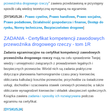
przewoźnika drogowego rzeczy
" zawiera przedstawioną w przystępny
sposób całą wiedzę teoretyczną wymaganą na egzaminie.
[
DYSKUSJA -
Prawo cywilne
,
Prawo handlowe
,
Prawo socjalne
,
Prawo podatkowe
,
Działalność gospodarcza i finanse
,
Dostęp do
rynku
,
Normy techniczne
,
Bezpieczeństwo drogowe
]
ZADANIA - Certyfikat kompetencji zawodowych
przewoźnika drogowego rzeczy - tom 1R
Zadania egzaminacyjne na certyfikat kompetencji zawodowych
przewoźnika drogowego rzeczy
mają na celu sprawdzenie Twojej
wiedzy i umiejętności związanych z prowadzeniem legalnych i
bezpiecznych przewozów. Wśród nich są zadania praktyczne
dotyczące planowania harmonogramów czasu pracy kierowców,
obliczania kalkulacji kosztów przewozów, przychodów za świadczone
usługi, dochodów i szacowania stawek cenowych przewozów, a także
obliczanie wynagrodzeń kierowców i składek ubezpieczeń społecznych.
Książka zawiera
zadania i sposoby ich rozwiązywana
podczas
egzaminu na certyfikat.
[
DYSKUSJA
]