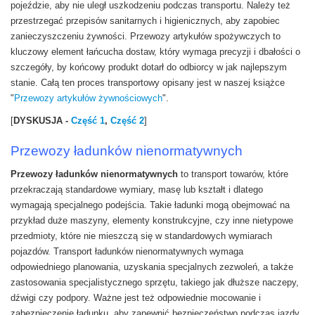
pojeździe, aby nie uległ uszkodzeniu podczas transportu. Należy też
przestrzegać przepisów sanitarnych i higienicznych, aby zapobiec
zanieczyszczeniu żywności. Przewozy artykułów spożywczych to
kluczowy element łańcucha dostaw, który wymaga precyzji i dbałości o
szczegóły, by końcowy produkt dotarł do odbiorcy w jak najlepszym
stanie. Całą ten proces transportowy opisany jest w naszej książce
"
Przewozy artykułów żywnościowych
".
[
DYSKUSJA -
Część 1
,
Część 2
]
Przewozy ładunków nienormatywnych
Przewozy ładunków nienormatywnych
to transport towarów, które
przekraczają standardowe wymiary, masę lub kształt i dlatego
wymagają specjalnego podejścia. Takie ładunki mogą obejmować na
przykład duże maszyny, elementy konstrukcyjne, czy inne nietypowe
przedmioty, które nie mieszczą się w standardowych wymiarach
pojazdów. Transport ładunków nienormatywnych wymaga
odpowiedniego planowania, uzyskania specjalnych zezwoleń, a także
zastosowania specjalistycznego sprzętu, takiego jak dłuższe naczepy,
dźwigi czy podpory. Ważne jest też odpowiednie mocowanie i
zabezpieczenie ładunku, aby zapewnić bezpieczeństwo podczas jazdy.