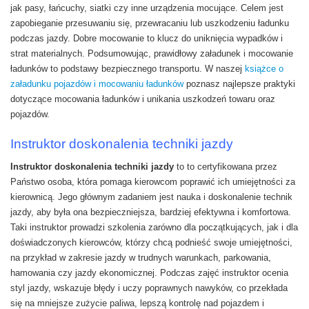
jak pasy, łańcuchy, siatki czy inne urządzenia mocujące. Celem jest
zapobieganie przesuwaniu się, przewracaniu lub uszkodzeniu ładunku
podczas jazdy. Dobre mocowanie to klucz do uniknięcia wypadków i
strat materialnych. Podsumowując, prawidłowy załadunek i mocowanie
ładunków to podstawy bezpiecznego transportu. W naszej
książce o
załadunku pojazdów i mocowaniu ładunków
poznasz najlepsze praktyki
dotyczące mocowania ładunków i unikania uszkodzeń towaru oraz
pojazdów.
Instruktor doskonalenia techniki jazdy
Instruktor doskonalenia techniki jazdy
to to certyfikowana przez
Państwo osoba, która pomaga kierowcom poprawić ich umiejętności za
kierownicą. Jego głównym zadaniem jest nauka i doskonalenie technik
jazdy, aby była ona bezpieczniejsza, bardziej efektywna i komfortowa.
Taki instruktor prowadzi szkolenia zarówno dla początkujących, jak i dla
doświadczonych kierowców, którzy chcą podnieść swoje umiejętności,
na przykład w zakresie jazdy w trudnych warunkach, parkowania,
hamowania czy jazdy ekonomicznej. Podczas zajęć instruktor ocenia
styl jazdy, wskazuje błędy i uczy poprawnych nawyków, co przekłada
się na mniejsze zużycie paliwa, lepszą kontrolę nad pojazdem i