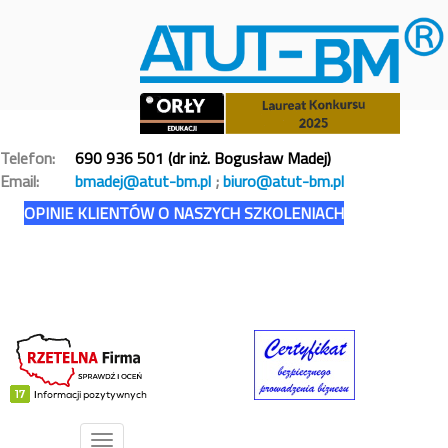
Telefon:
690 936 501 (dr inż. Bogusław Madej)
Email:
bmadej@atut-bm.pl
;
biuro@atut-bm.pl
OPINIE KLIENTÓW O NASZYCH SZKOLENIACH