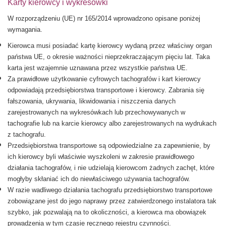
Karty kierowcy i wykresówki
W
rozporządzeniu (UE) nr 165/2014
wprowadzono opisane poniżej
wymagania.
Kierowca musi posiadać kartę kierowcy wydaną przez właściwy organ
państwa UE, o okresie ważności nieprzekraczającym pięciu lat. Taka
karta jest wzajemnie uznawana przez wszystkie państwa UE.
Za prawidłowe użytkowanie cyfrowych tachografów i kart kierowcy
odpowiadają przedsiębiorstwa transportowe i kierowcy. Zabrania się
fałszowania, ukrywania, likwidowania i niszczenia danych
zarejestrowanych na wykresówkach lub przechowywanych w
tachografie lub na karcie kierowcy albo zarejestrowanych na wydrukach
z tachografu.
Przedsiębiorstwa transportowe są odpowiedzialne za zapewnienie, by
ich kierowcy byli właściwie wyszkoleni w zakresie prawidłowego
działania tachografów, i nie udzielają kierowcom żadnych zachęt, które
mogłyby skłaniać ich do niewłaściwego używania tachografów.
W razie wadliwego działania tachografu przedsiębiorstwo transportowe
zobowiązane jest do jego naprawy przez zatwierdzonego instalatora tak
szybko, jak pozwalają na to okoliczności, a kierowca ma obowiązek
prowadzenia w tym czasie ręcznego rejestru czynności.