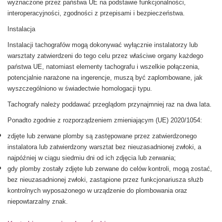
wyznaczone przez państwa UE na podstawie funkcjonalności,
interoperacyjności, zgodności z przepisami i bezpieczeństwa.
Instalacja
Instalacji tachografów mogą dokonywać wyłącznie instalatorzy lub
warsztaty zatwierdzeni do tego celu przez właściwe organy każdego
państwa UE, natomiast elementy tachografu i wszelkie połączenia,
potencjalnie narażone na ingerencje, muszą być zaplombowane, jak
wyszczególniono w świadectwie homologacji typu.
Tachografy należy poddawać przeglądom przynajmniej raz na dwa lata.
Ponadto zgodnie z
rozporządzeniem zmieniającym (UE) 2020/1054
:
zdjęte lub zerwane plomby są zastępowane przez zatwierdzonego
instalatora lub zatwierdzony warsztat bez nieuzasadnionej zwłoki, a
najpóźniej w ciągu siedmiu dni od ich zdjęcia lub zerwania;
gdy plomby zostały zdjęte lub zerwane do celów kontroli, mogą zostać,
bez nieuzasadnionej zwłoki, zastąpione przez funkcjonariusza służb
kontrolnych wyposażonego w urządzenie do plombowania oraz
niepowtarzalny znak.