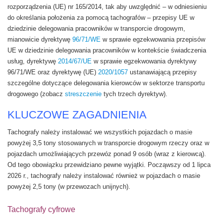
rozporządzenia (UE) nr 165/2014, tak aby uwzględnić – w odniesieniu
do określania położenia za pomocą tachografów – przepisy UE w
dziedzinie delegowania pracowników w transporcie drogowym,
mianowicie dyrektywę
96/71/WE
w sprawie egzekwowania przepisów
UE w dziedzinie delegowania pracowników w kontekście świadczenia
usług, dyrektywę
2014/67/UE
w sprawie egzekwowania dyrektywy
96/71/WE oraz dyrektywę (UE)
2020/1057
ustanawiającą przepisy
szczególne dotyczące delegowania kierowców w sektorze transportu
drogowego (zobacz
streszczenie
tych trzech dyrektyw).
KLUCZOWE ZAGADNIENIA
Tachografy należy instalować we wszystkich pojazdach o masie
powyżej 3,5 tony stosowanych w transporcie drogowym rzeczy oraz w
pojazdach umożliwiających przewóz ponad 9 osób (wraz z kierowcą).
Od tego obowiązku przewidziano pewne wyjątki. Począwszy od 1 lipca
2026 r., tachografy należy instalować również w pojazdach o masie
powyżej 2,5 tony (w przewozach unijnych).
Tachografy cyfrowe