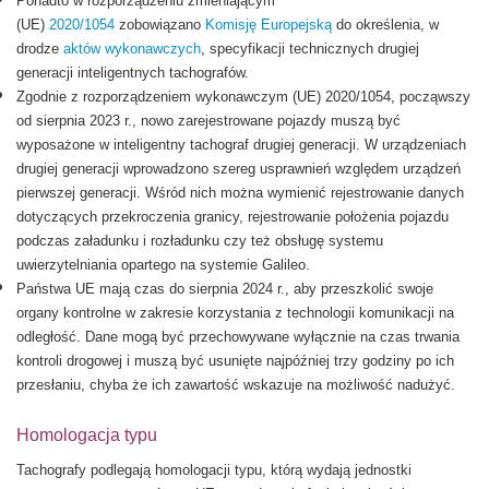
Ponadto w rozporządzeniu zmieniającym
(UE)
2020/1054
zobowiązano
Komisję Europejską
do określenia, w
drodze
aktów wykonawczych
, specyfikacji technicznych drugiej
generacji inteligentnych tachografów.
Zgodnie z rozporządzeniem wykonawczym (UE) 2020/1054, począwszy
od sierpnia 2023 r., nowo zarejestrowane pojazdy muszą być
wyposażone w inteligentny tachograf drugiej generacji. W urządzeniach
drugiej generacji wprowadzono szereg usprawnień względem urządzeń
pierwszej generacji. Wśród nich można wymienić rejestrowanie danych
dotyczących przekroczenia granicy, rejestrowanie położenia pojazdu
podczas załadunku i rozładunku czy też obsługę systemu
uwierzytelniania opartego na systemie Galileo.
Państwa UE mają czas do sierpnia 2024 r., aby przeszkolić swoje
organy kontrolne w zakresie korzystania z technologii komunikacji na
odległość. Dane mogą być przechowywane wyłącznie na czas trwania
kontroli drogowej i muszą być usunięte najpóźniej trzy godziny po ich
przesłaniu, chyba że ich zawartość wskazuje na możliwość nadużyć.
Homologacja typu
Tachografy podlegają homologacji typu, którą wydają jednostki