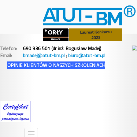
Telefon:
690 936 501 (dr inż. Bogusław Madej)
Email:
bmadej@atut-bm.pl
;
biuro@atut-bm.pl
OPINIE KLIENTÓW O NASZYCH SZKOLENIACH