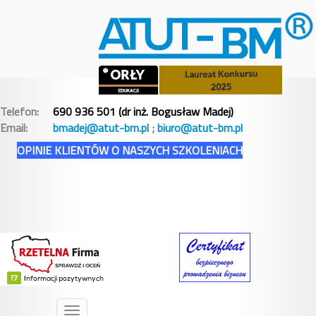
Telefon:
690 936 501 (dr inż. Bogusław Madej)
Email:
bmadej@atut-bm.pl
;
biuro@atut-bm.pl
OPINIE KLIENTÓW O NASZYCH SZKOLENIACH