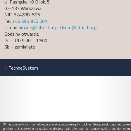
ul. Pasłęcka 10 D lok. 5
03-137 Warszawa
NIP: 5242881596
Tel.
+48 690 936 501
e-mail:
bmadej@atut-bm.pl
;
biuro@atut-bm.pl
Godziny otwarcia:
Pn – Pt: 9:00 – 17:00
Sb – zamknięte
Ξ
TechneSystem
W naszym serwisie internetowym są wykorzystywane pliki cookies. Służą one do zapamiętywan
preferencji i ustawień oraz w celach statystycznych. Użytkownik ma możliwość samodzielnej zm