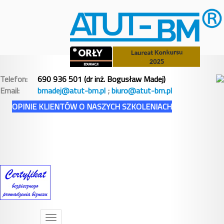
Telefon:
690 936 501 (dr inż. Bogusław Madej)
Email:
bmadej@atut-bm.pl
;
biuro@atut-bm.pl
OPINIE KLIENTÓW O NASZYCH SZKOLENIACH