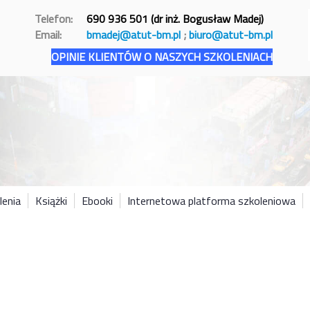
Telefon:
690 936 501 (dr inż. Bogusław Madej)
Email:
bmadej@atut-bm.pl
;
biuro@atut-bm.pl
OPINIE KLIENTÓW O NASZYCH SZKOLENIACH
lenia
Książki
Ebooki
Internetowa platforma szkoleniowa