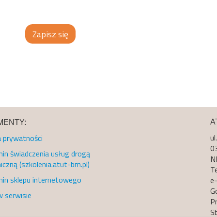
Zapisz się
A
ENTY:
ul
a prywatności
0
in świadczenia usług drogą
N
iczną (szkolenia.atut-bm.pl)
Te
in sklepu internetowego
e-
G
w serwisie
Pn
S