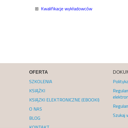
⊞
Kwalifikacje wykładowców
OFERTA
DOKUM
SZKOLENIA
Polityk
KSIĄŻKI
Regulam
elektron
KSIĄZKI ELEKTRONICZNE (EBOOKI)
Regulam
O NAS
Szukaj 
BLOG
KONTAKT