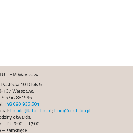
TUT-BM Warszawa
. Pasłęcka 10 D lok. 5
3-137 Warszawa
IP: 5242881596
l.
+48 690 936 501
mail:
bmadej@atut-bm.pl
;
biuro@atut-bm.pl
odziny otwarcia:
 – Pt: 9:00 – 17:00
b – zamknięte