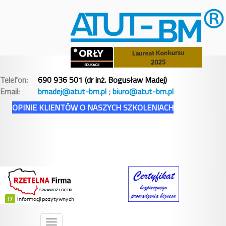
Telefon:
690 936 501 (dr inż. Bogusław Madej)
Email:
bmadej@atut-bm.pl
;
biuro@atut-bm.pl
OPINIE KLIENTÓW O NASZYCH SZKOLENIACH