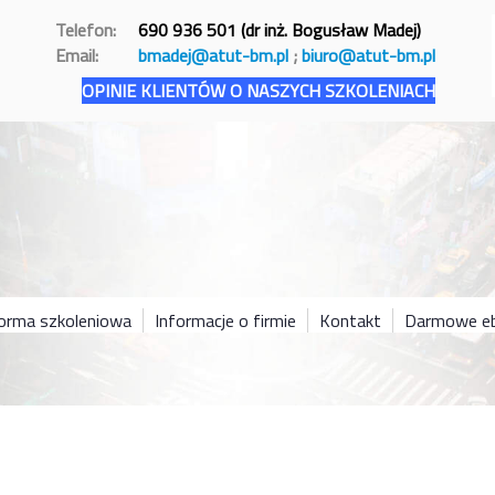
Telefon:
690 936 501 (dr inż. Bogusław Madej)
Email:
bmadej@atut-bm.pl
;
biuro@atut-bm.pl
OPINIE KLIENTÓW O NASZYCH SZKOLENIACH
forma szkoleniowa
Informacje o firmie
Kontakt
Darmowe eb