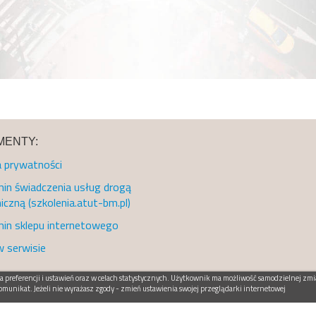
ENTY:
a prywatności
in świadczenia usług drogą
iczną (szkolenia.atut-bm.pl)
in sklepu internetowego
w serwisie
preferencji i ustawień oraz w celach statystycznych. Użytkownik ma możliwość samodzielnej zmia
omunikat. Jeżeli nie wyrażasz zgody - zmień ustawienia swojej przeglądarki internetowej