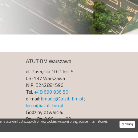
ATUT-BM Warszawa
ul. Pasłęcka 10 D lok. 5
03-137 Warszawa
NIP: 5242881596
Tel.
+48 690 936 501
e-mail:
bmadej@atut-bm.pl
;
biuro@atut-bm.pl
Godziny otwarcia:
Pn – Pt: 9:00 – 17:00
ny ustawień dotyczących plików cookies w swojej przeglądarce internetowej.
Zamknij
Sb – zamknięte