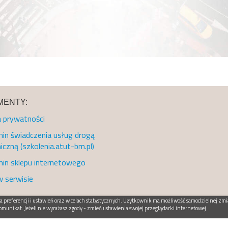
ENTY:
a prywatności
in świadczenia usług drogą
iczną (szkolenia.atut-bm.pl)
in sklepu internetowego
w serwisie
preferencji i ustawień oraz w celach statystycznych. Użytkownik ma możliwość samodzielnej zmia
omunikat. Jeżeli nie wyrażasz zgody - zmień ustawienia swojej przeglądarki internetowej