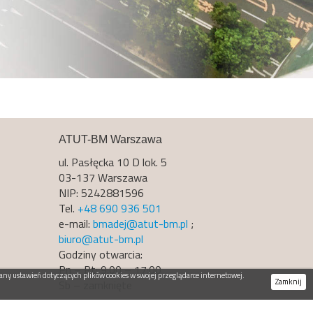
ATUT-BM Warszawa
ul. Pasłęcka 10 D lok. 5
03-137 Warszawa
NIP: 5242881596
Tel.
+48 690 936 501
e-mail:
bmadej@atut-bm.pl
;
biuro@atut-bm.pl
Godziny otwarcia:
Pn – Pt: 9:00 – 17:00
ny ustawień dotyczących plików cookies w swojej przeglądarce internetowej.
Zamknij
Sb – zamknięte