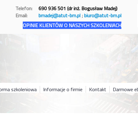
Telefon:
690 936 501 (dr inż. Bogusław Madej)
Email:
bmadej@atut-bm.pl
;
biuro@atut-bm.pl
OPINIE KLIENTÓW O NASZYCH SZKOLENIACH
forma szkoleniowa
Informacje o firmie
Kontakt
Darmowe eb