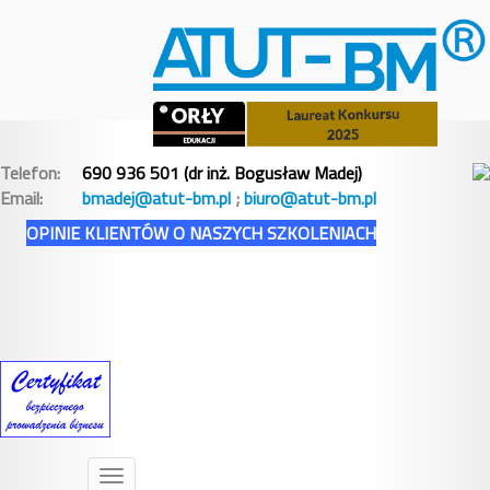
Telefon:
690 936 501 (dr inż. Bogusław Madej)
Email:
bmadej@atut-bm.pl
;
biuro@atut-bm.pl
OPINIE KLIENTÓW O NASZYCH SZKOLENIACH