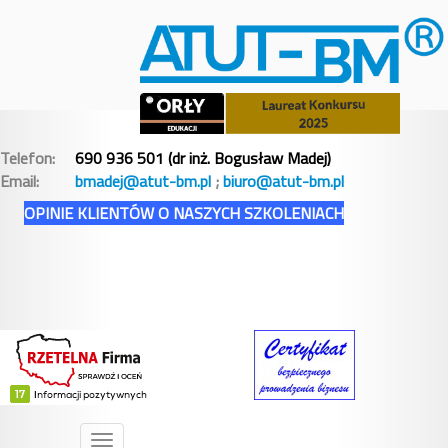
Telefon:
690 936 501 (dr inż. Bogusław Madej)
Email:
bmadej@atut-bm.pl
;
biuro@atut-bm.pl
OPINIE KLIENTÓW O NASZYCH SZKOLENIACH