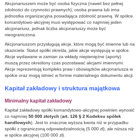
Akcjonariuszem może być osoba fizyczna (nawet bez pełnej
zdolności do czynności prawnych), osoba prawna lub inna
jednostka organizacyjna posiadająca zdolność prawną. W spółce
komandytowo-akcyjnej musi występować co najmniej jeden
akcjonariusz, jednak liczba akcjonariuszy może być
nieograniczona.
Akcjonariuszom przysługują akcje, które mogą być imienne lub na
okaziciela. Statut spółki określa, jakie akcje występują w spółce.
Akcje wydawane w zamian za wkłady niepieniężne (aporty)
muszą przez określony czas pozostawać akcjami imiennymi.
Akcje reprezentują kompleks praw i obowiązków akcjonariusza w
spółce oraz mogą istnieć w formie materialnego dokumentu akcji.
Kapitał zakładowy i struktura majątkowa
Minimalny kapitał zakładowy
Kapitał zakładowy spółki komandytowo-akcyjnej powinien wynosić
co najmniej
50 000 złotych
(
art. 126 § 2 Kodeksu spółek
handlowych
). Jest to znacznie wyższa kwota niż w przypadku
spółki z ograniczoną odpowiedzialnością (5 000 zł), ale niższa niż
w spółce akcyjnej (100 000 zł).