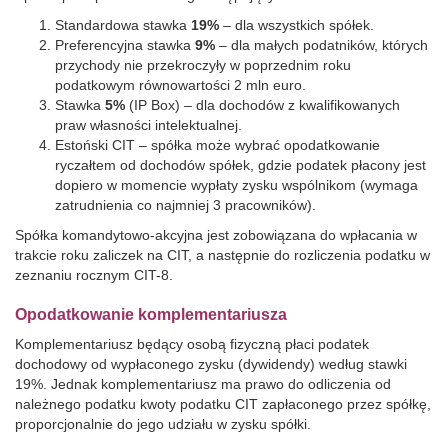
Standardowa stawka
19%
– dla wszystkich spółek.
Preferencyjna stawka
9%
– dla małych podatników, których
przychody nie przekroczyły w poprzednim roku
podatkowym równowartości 2 mln euro.
Stawka
5%
(IP Box) – dla dochodów z kwalifikowanych
praw własności intelektualnej.
Estoński CIT – spółka może wybrać opodatkowanie
ryczałtem od dochodów spółek, gdzie podatek płacony jest
dopiero w momencie wypłaty zysku wspólnikom (wymaga
zatrudnienia co najmniej 3 pracowników).
Spółka komandytowo-akcyjna jest zobowiązana do wpłacania w
trakcie roku zaliczek na CIT, a następnie do rozliczenia podatku w
zeznaniu rocznym CIT-8.
Opodatkowanie komplementariusza
Komplementariusz będący osobą fizyczną płaci podatek
dochodowy od wypłaconego zysku (dywidendy) według stawki
19%. Jednak komplementariusz ma prawo do odliczenia od
należnego podatku kwoty podatku CIT zapłaconego przez spółkę,
proporcjonalnie do jego udziału w zysku spółki.