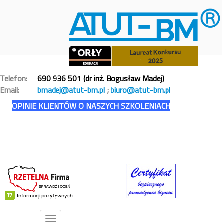
Telefon:
690 936 501 (dr inż. Bogusław Madej)
Email:
bmadej@atut-bm.pl
;
biuro@atut-bm.pl
OPINIE KLIENTÓW O NASZYCH SZKOLENIACH