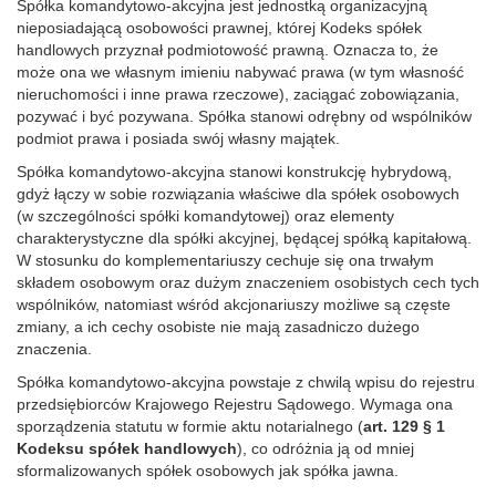
Spółka komandytowo-akcyjna jest jednostką organizacyjną
nieposiadającą osobowości prawnej, której Kodeks spółek
handlowych przyznał podmiotowość prawną. Oznacza to, że
może ona we własnym imieniu nabywać prawa (w tym własność
nieruchomości i inne prawa rzeczowe), zaciągać zobowiązania,
pozywać i być pozywana. Spółka stanowi odrębny od wspólników
podmiot prawa i posiada swój własny majątek.
Spółka komandytowo-akcyjna stanowi konstrukcję hybrydową,
gdyż łączy w sobie rozwiązania właściwe dla spółek osobowych
(w szczególności spółki komandytowej) oraz elementy
charakterystyczne dla spółki akcyjnej, będącej spółką kapitałową.
W stosunku do komplementariuszy cechuje się ona trwałym
składem osobowym oraz dużym znaczeniem osobistych cech tych
wspólników, natomiast wśród akcjonariuszy możliwe są częste
zmiany, a ich cechy osobiste nie mają zasadniczo dużego
znaczenia.
Spółka komandytowo-akcyjna powstaje z chwilą wpisu do rejestru
przedsiębiorców Krajowego Rejestru Sądowego. Wymaga ona
sporządzenia statutu w formie aktu notarialnego (
art. 129 § 1
Kodeksu spółek handlowych
), co odróżnia ją od mniej
sformalizowanych spółek osobowych jak spółka jawna.