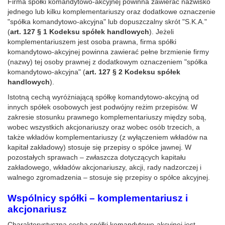
Firma spółki komandytowo-akcyjnej powinna zawierać nazwisko
jednego lub kilku komplementariuszy oraz dodatkowe oznaczenie
"spółka komandytowo-akcyjna" lub dopuszczalny skrót "S.K.A."
(
art. 127 § 1 Kodeksu spółek handlowych
). Jeżeli
komplementariuszem jest osoba prawna, firma spółki
komandytowo-akcyjnej powinna zawierać pełne brzmienie firmy
(nazwy) tej osoby prawnej z dodatkowym oznaczeniem "spółka
komandytowo-akcyjna" (
art. 127 § 2 Kodeksu spółek
handlowych
).
Istotną cechą wyróżniającą spółkę komandytowo-akcyjną od
innych spółek osobowych jest podwójny reżim przepisów. W
zakresie stosunku prawnego komplementariuszy między sobą,
wobec wszystkich akcjonariuszy oraz wobec osób trzecich, a
także wkładów komplementariuszy (z wyłączeniem wkładów na
kapitał zakładowy) stosuje się przepisy o spółce jawnej. W
pozostałych sprawach – zwłaszcza dotyczących kapitału
zakładowego, wkładów akcjonariuszy, akcji, rady nadzorczej i
walnego zgromadzenia – stosuje się przepisy o spółce akcyjnej.
Wspólnicy spółki – komplementariusz i
akcjonariusz
Charakterystyczną cechą spółki komandytowo-akcyjnej jest