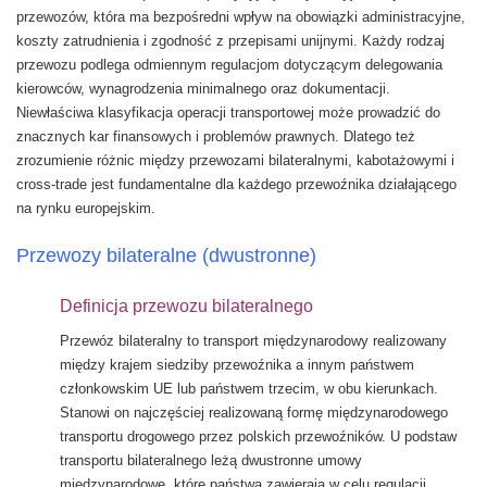
przewozów, która ma bezpośredni wpływ na obowiązki administracyjne,
koszty zatrudnienia i zgodność z przepisami unijnymi. Każdy rodzaj
przewozu podlega odmiennym regulacjom dotyczącym delegowania
kierowców, wynagrodzenia minimalnego oraz dokumentacji.
Niewłaściwa klasyfikacja operacji transportowej może prowadzić do
znacznych kar finansowych i problemów prawnych. Dlatego też
zrozumienie różnic między przewozami bilateralnymi, kabotażowymi i
cross-trade jest fundamentalne dla każdego przewoźnika działającego
na rynku europejskim.
Przewozy bilateralne (dwustronne)
Definicja przewozu bilateralnego
Przewóz bilateralny to transport międzynarodowy realizowany
między krajem siedziby przewoźnika a innym państwem
członkowskim UE lub państwem trzecim, w obu kierunkach.
Stanowi on najczęściej realizowaną formę międzynarodowego
transportu drogowego przez polskich przewoźników. U podstaw
transportu bilateralnego leżą dwustronne umowy
międzynarodowe, które państwa zawierają w celu regulacji