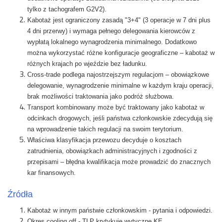
tylko z tachografem G2V2).
Kabotaż jest ograniczony zasadą "3+4" (3 operacje w 7 dni plus
4 dni przerwy) i wymaga pełnego delegowania kierowców z
wypłatą lokalnego wynagrodzenia minimalnego. Dodatkowo
można wykorzystać różne konfiguracje geograficzne – kabotaż w
różnych krajach po wjeździe bez ładunku.
Cross-trade podlega najostrzejszym regulacjom – obowiązkowe
delegowanie, wynagrodzenie minimalne w każdym kraju operacji,
brak możliwości traktowania jako podróż służbowa.
Transport kombinowany może być traktowany jako kabotaż w
odcinkach drogowych, jeśli państwa członkowskie zdecydują się
na wprowadzenie takich regulacji na swoim terytorium.
Właściwa klasyfikacja przewozu decyduje o kosztach
zatrudnienia, obowiązkach administracyjnych i zgodności z
przepisami – błędna kwalifikacja może prowadzić do znacznych
kar finansowych.
Źródła
Kabotaż w innym państwie członkowskim - pytania i odpowiedzi.
Okres cooling off - TLP krytykuje wytyczne KE.