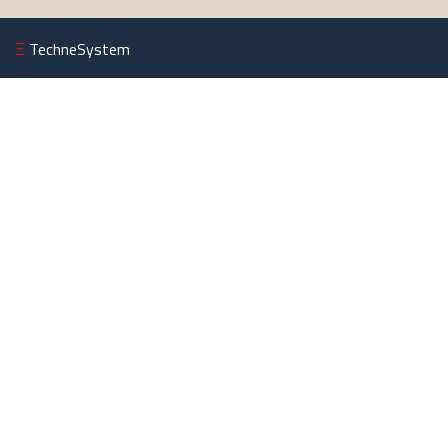
Ξ
TechneSystem