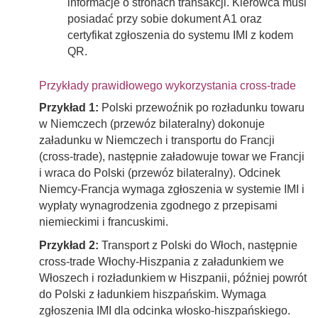
informacje o stronach transakcji. Kierowca musi
posiadać przy sobie dokument A1 oraz
certyfikat zgłoszenia do systemu IMI z kodem
QR.
Przykłady prawidłowego wykorzystania cross-trade
Przykład 1:
Polski przewoźnik po rozładunku towaru
w Niemczech (przewóz bilateralny) dokonuje
załadunku w Niemczech i transportu do Francji
(cross-trade), następnie załadowuje towar we Francji
i wraca do Polski (przewóz bilateralny). Odcinek
Niemcy-Francja wymaga zgłoszenia w systemie IMI i
wypłaty wynagrodzenia zgodnego z przepisami
niemieckimi i francuskimi.
Przykład 2:
Transport z Polski do Włoch, następnie
cross-trade Włochy-Hiszpania z załadunkiem we
Włoszech i rozładunkiem w Hiszpanii, później powrót
do Polski z ładunkiem hiszpańskim. Wymaga
zgłoszenia IMI dla odcinka włosko-hiszpańskiego.