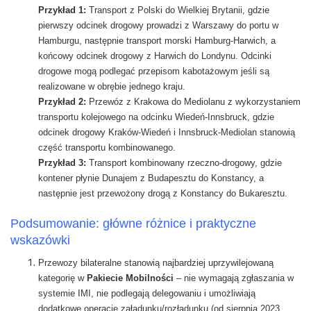
Przykład 1:
Transport z Polski do Wielkiej Brytanii, gdzie
pierwszy odcinek drogowy prowadzi z Warszawy do portu w
Hamburgu, następnie transport morski Hamburg-Harwich, a
końcowy odcinek drogowy z Harwich do Londynu. Odcinki
drogowe mogą podlegać przepisom kabotażowym jeśli są
realizowane w obrębie jednego kraju.
Przykład 2:
Przewóz z Krakowa do Mediolanu z wykorzystaniem
transportu kolejowego na odcinku Wiedeń-Innsbruck, gdzie
odcinek drogowy Kraków-Wiedeń i Innsbruck-Mediolan stanowią
część transportu kombinowanego.
Przykład 3:
Transport kombinowany rzeczno-drogowy, gdzie
kontener płynie Dunajem z Budapesztu do Konstancy, a
następnie jest przewożony drogą z Konstancy do Bukaresztu.
Podsumowanie: główne różnice i praktyczne
wskazówki
Przewozy bilateralne stanowią najbardziej uprzywilejowaną
kategorię w
Pakiecie Mobilności
– nie wymagają zgłaszania w
systemie IMI, nie podlegają delegowaniu i umożliwiają
dodatkowe operacje załadunku/rozładunku (od sierpnia 2023