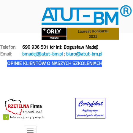
Telefon:
690 936 501 (dr inż. Bogusław Madej)
Email:
bmadej@atut-bm.pl
;
biuro@atut-bm.pl
OPINIE KLIENTÓW O NASZYCH SZKOLENIACH