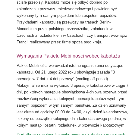
ścisłe przepisy. Kabotaż może się odbyć dopiero po
zakończeniu przewozu międzynarodowego i powinien być
wykonany tym samym pojazdem lub zespołem pojazdów.
Przykładami kabotażu są przewozy na trasach Berlin-
Monachium przez polskiego przewoźnika, załadunek w
Czechach z rozładunkiem w Czechach, czy transport wewnątrz
Francji realizowany przez firmę spoza tego kraju.
Wymagania Pakietu Mobilności wobec kabotażu
Pakiet Mobilności wprowadził istotne ograniczenia dotyczące
kabotażu. Od 21 lutego 2022 roku obowiązuje zasada "3
operacje w 7 dni + 4 dni przerwy" (cooling off period).
Maksymalnie można wykonać 3 operacje kabotażowe w ciągu 7
dni, po których następuje obowiązkowa 4-dniowa przerwa przed
możliwością wykonania kolejnych operacji kabotażowych tym
samym pojazdem w tym samym państwie. Za dzień uznawany
jest okres od godziny 00:00 do 24:00, czyli dzień kalendarzowy,
liczony od początku kolejnego dnia kalendarzowego po dniu, w
którym nastąpił ostatni rozładunek w przewozie kabotażowym.
Dodatkowe możliwości wykonywania kabotażu w różnych