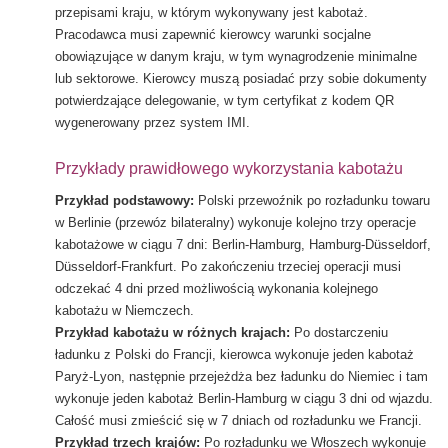
przepisami kraju, w którym wykonywany jest kabotaż.
Pracodawca musi zapewnić kierowcy warunki socjalne
obowiązujące w danym kraju, w tym wynagrodzenie minimalne
lub sektorowe. Kierowcy muszą posiadać przy sobie dokumenty
potwierdzające delegowanie, w tym certyfikat z kodem QR
wygenerowany przez system IMI.
Przykłady prawidłowego wykorzystania kabotażu
Przykład podstawowy:
Polski przewoźnik po rozładunku towaru
w Berlinie (przewóz bilateralny) wykonuje kolejno trzy operacje
kabotażowe w ciągu 7 dni: Berlin-Hamburg, Hamburg-Düsseldorf,
Düsseldorf-Frankfurt. Po zakończeniu trzeciej operacji musi
odczekać 4 dni przed możliwością wykonania kolejnego
kabotażu w Niemczech.
Przykład kabotażu w różnych krajach:
Po dostarczeniu
ładunku z Polski do Francji, kierowca wykonuje jeden kabotaż
Paryż-Lyon, następnie przejeżdża bez ładunku do Niemiec i tam
wykonuje jeden kabotaż Berlin-Hamburg w ciągu 3 dni od wjazdu.
Całość musi zmieścić się w 7 dniach od rozładunku we Francji.
Przykład trzech krajów:
Po rozładunku we Włoszech wykonuje