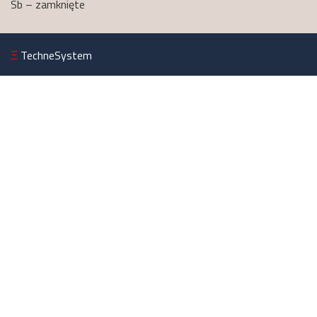
Sb – zamknięte
Ξ
TechneSystem