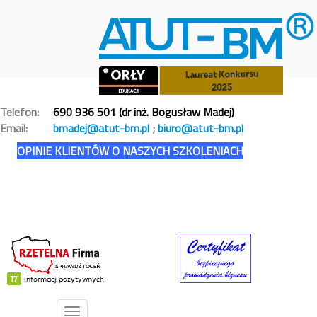
Telefon:
690 936 501 (dr inż. Bogusław Madej)
Email:
bmadej@atut-bm.pl
;
biuro@atut-bm.pl
OPINIE KLIENTÓW O NASZYCH SZKOLENIACH