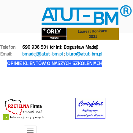
Telefon:
690 936 501 (dr inż. Bogusław Madej)
Email:
bmadej@atut-bm.pl
;
biuro@atut-bm.pl
OPINIE KLIENTÓW O NASZYCH SZKOLENIACH