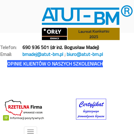
Telefon:
690 936 501 (dr inż. Bogusław Madej)
Email:
bmadej@atut-bm.pl
;
biuro@atut-bm.pl
OPINIE KLIENTÓW O NASZYCH SZKOLENIACH