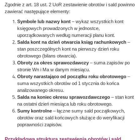
Zgodnie z art. 18 ust. 2 UoR zestawienie obrotów i sald powinno
zawierać następujące elementy:
Symbole lub nazwy kont
– wykaz wszystkich kont
księgowych prowadzonych w jednostce,
uporządkowanych według numeracji planu kont.
Salda kont na dzień otwarcia ksiąg rachunkowych
–
stan poszczególnych kont na pierwszy dzień roku
obrotowego (bilans otwarcia).
Obroty za okres sprawozdawczy
– suma zapisów po
stronie Wn i Ma w danym miesiącu.
Obroty narastająco od początku roku obrotowego
–
suma wszystkich obrotów od 1 stycznia do końca
analizowanego okresu.
Salda na koniec okresu sprawozdawczego
– stan kont
na ostatni dzień miesiąca lub roku obrotowego.
Sumy kontrolne
– łączne sumy sald początkowych,
obrotów oraz sald końcowych służące do weryfikacji
poprawności zapisów.
Przykładowa struktura zestawienia obrotów i sald