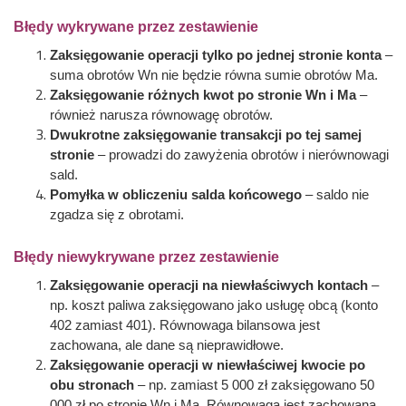
Błędy wykrywane przez zestawienie
Zaksięgowanie operacji tylko po jednej stronie konta
–
suma obrotów Wn nie będzie równa sumie obrotów Ma.
Zaksięgowanie różnych kwot po stronie Wn i Ma
–
również narusza równowagę obrotów.
Dwukrotne zaksięgowanie transakcji po tej samej
stronie
– prowadzi do zawyżenia obrotów i nierównowagi
sald.
Pomyłka w obliczeniu salda końcowego
– saldo nie
zgadza się z obrotami.
Błędy niewykrywane przez zestawienie
Zaksięgowanie operacji na niewłaściwych kontach
–
np. koszt paliwa zaksięgowano jako usługę obcą (konto
402 zamiast 401). Równowaga bilansowa jest
zachowana, ale dane są nieprawidłowe.
Zaksięgowanie operacji w niewłaściwej kwocie po
obu stronach
– np. zamiast 5 000 zł zaksięgowano 50
000 zł po stronie Wn i Ma. Równowaga jest zachowana,