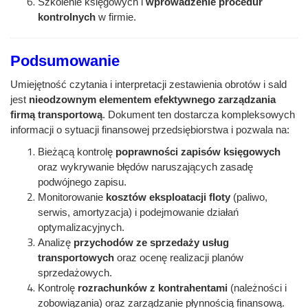
Szkolenie księgowych i
wprowadzenie procedur
kontrolnych
w firmie.
Podsumowanie
Umiejętność czytania i interpretacji zestawienia obrotów i sald
jest
nieodzownym elementem efektywnego zarządzania
firmą transportową
. Dokument ten dostarcza kompleksowych
informacji o sytuacji finansowej przedsiębiorstwa i pozwala na:
Bieżącą kontrolę
poprawności zapisów księgowych
oraz wykrywanie błędów naruszających zasadę
podwójnego zapisu.
Monitorowanie
kosztów eksploatacji floty
(paliwo,
serwis, amortyzacja) i podejmowanie działań
optymalizacyjnych.
Analizę
przychodów ze sprzedaży usług
transportowych
oraz ocenę realizacji planów
sprzedażowych.
Kontrolę
rozrachunków z kontrahentami
(należności i
zobowiązania) oraz zarządzanie płynnością finansową.