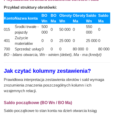
Przykład struktury obrotówki:
BO
BO
Obroty
Obroty
Saldo
Saldo
Konto
Nazwa konta
Wn
Ma
Wn
Ma
Wn
Ma
Środki trwałe -
500
550
015
0
50 000
0
0
pojazdy
000
000
Zużycie
401
0
0
25 000
0
25 000
0
materiałów
700
Sprzedaż usług
0
0
0
80 000
0
80 000
BO - bilans otwarcia, Wn - winien (debet), Ma - ma (kredyt)
Jak czytać kolumny zestawienia?
Prawidłowa interpretacja zestawienia obrotów i sald wymaga
zrozumienia znaczenia poszczególnych kolumn i ich
wzajemnych relacji.
Saldo początkowe (BO Wn / BO Ma)
Saldo początkowe to stan konta na dzień otwarcia ksiąg