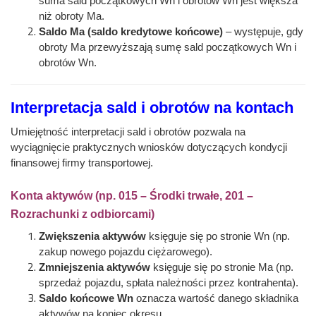
suma sald początkowych Wn i obrotów Wn jest większa
niż obroty Ma.
Saldo Ma (saldo kredytowe końcowe)
– występuje, gdy
obroty Ma przewyższają sumę sald początkowych Wn i
obrotów Wn.
Interpretacja sald i obrotów na kontach
Umiejętność interpretacji sald i obrotów pozwala na
wyciągnięcie praktycznych wniosków dotyczących kondycji
finansowej firmy transportowej.
Konta aktywów (np. 015 – Środki trwałe, 201 –
Rozrachunki z odbiorcami)
Zwiększenia aktywów
księguje się po stronie Wn (np.
zakup nowego pojazdu ciężarowego).
Zmniejszenia aktywów
księguje się po stronie Ma (np.
sprzedaż pojazdu, spłata należności przez kontrahenta).
Saldo końcowe Wn
oznacza wartość danego składnika
aktywów na koniec okresu.