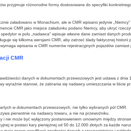
ntów przyjmuje różnorodne formy dostosowane do specyfiki konkretne
ktycznie załadowano w Monachium, ale w CMR wpisano jedynie „Niemcy
umencie CMR jako miejsce załadunku podano Niemcy, aby ukryć rzeczy
ie spedytor w polu „nadawca" wpisuje własne dane zamiast danych prod
uguje się kilkoma wersjami CMR, aby zatrzeć ślady faktycznej historii
wymaga wpisania w CMR numerów rejestracyjnych pojazdów zamiast pe
zacji CMR
dziwości danych w dokumentach przewozowych jest ustawa z dnia 15 l
ustawy wyraźnie stanowi, że zabrania się nadawcy umieszczania w liści
awartych w dokumentach przewozowych, nie tylko wybranych pól CMR.
zywa pierwotnie na nadawcy towaru, a nie na przewoźniku.
cy i nie może być wyłączony postanowieniem umownym między stronam
yjnej w postaci kary pieniężnej od 50 do 12.000 złotych za każde naru
na mają prawo weryfikacji zgodności danych z rzeczywistością i nakłada