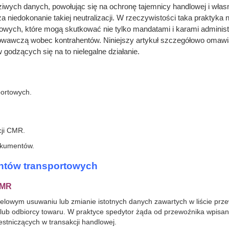
ych danych, powołując się na ochronę tajemnicy handlowej i włas
a niedokonanie takiej neutralizacji. W rzeczywistości taka praktyk
wych, które mogą skutkować nie tylko mandatami i karami administr
wawczą wobec kontrahentów. Niniejszy artykuł szczegółowo omawia i
 godzących się na to nielegalne działanie.
portowych.
ji CMR.
dokumentów.
mentów transportowych
CMR
elowym usuwaniu lub zmianie istotnych danych zawartych w liście pr
 lub odbiorcy towaru. W praktyce spedytor żąda od przewoźnika wpis
stniczących w transakcji handlowej.