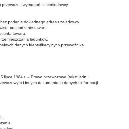
go przewozu i wymagań zleceniodawcy.
" bez podania dokładnego adresu załadowcy.
wiste pochodzenie towaru.
ucenta towaru.
 przemieszczania ładunków.
łnych danych identyfikacyjnych przewoźnika.
ipca 1984 r. – Prawo przewozowe (tekst jedn.:
e przewozowym i innych dokumentach danych i informacji
i.
szenie.
nia kar.