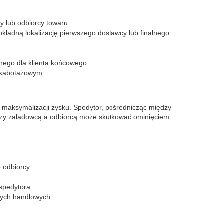
 lub odbiorcy towaru.
okładną lokalizację pierwszego dostawcy lub finalnego
nego dla klienta końcowego.
e kabotażowym.
 maksymalizacji zysku. Spedytor, pośrednicząc między
ędzy załadowcą a odbiorcą może skutkować ominięciem
 odbiorcy.
spedytora.
nych handlowych.