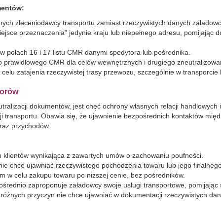
mentów:
nych zleceniodawcy transportu zamiast rzeczywistych danych załadowcy
ejsce przeznaczenia" jedynie kraju lub niepełnego adresu, pomijając d
 polach 16 i 17 listu CMR danymi spedytora lub pośrednika.
o prawidłowego CMR dla celów wewnętrznych i drugiego zneutralizowa
 celu zatajenia rzeczywistej trasy przewozu, szczególnie w transporci
torów
alizacji dokumentów, jest chęć ochrony własnych relacji handlowych i
ji transportu. Obawia się, że ujawnienie bezpośrednich kontaktów mi
oraz przychodów.
h klientów wynikająca z zawartych umów o zachowaniu poufności.
nie chce ujawniać rzeczywistego pochodzenia towaru lub jego finalnego
m w celu zakupu towaru po niższej cenie, bez pośredników.
pośrednio zaproponuje załadowcy swoje usługi transportowe, pomijając 
 różnych przyczyn nie chce ujawniać w dokumentacji rzeczywistych da