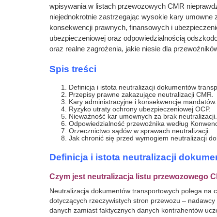
wpisywania w listach przewozowych CMR nieprawdziw
niejednokrotnie zastrzegając wysokie kary umowne z
konsekwencji prawnych, finansowych i ubezpieczenio
ubezpieczeniowej oraz odpowiedzialnością odszkodo
oraz realne zagrożenia, jakie niesie dla przewoźników
Spis treści
Definicja i istota neutralizacji dokumentów trans
Przepisy prawne zakazujące neutralizacji CMR.
Kary administracyjne i konsekwencje mandatów.
Ryzyko utraty ochrony ubezpieczeniowej OCP.
Nieważność kar umownych za brak neutralizacji.
Odpowiedzialność przewoźnika według Konwenc
Orzecznictwo sądów w sprawach neutralizacji.
Jak chronić się przed wymogiem neutralizacji 
Definicja i istota neutralizacji doku
Czym jest neutralizacja listu przewozowego 
Neutralizacja dokumentów transportowych polega na c
dotyczących rzeczywistych stron przewozu – nadawcy
danych zamiast faktycznych danych kontrahentów ucze