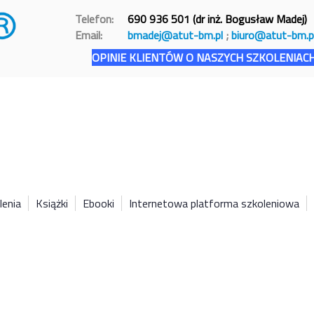
Telefon:
690 936 501 (dr inż. Bogusław Madej)
Email:
bmadej@atut-bm.pl
;
biuro@atut-bm.p
OPINIE KLIENTÓW O NASZYCH SZKOLENIAC
lenia
Książki
Ebooki
Internetowa platforma szkoleniowa