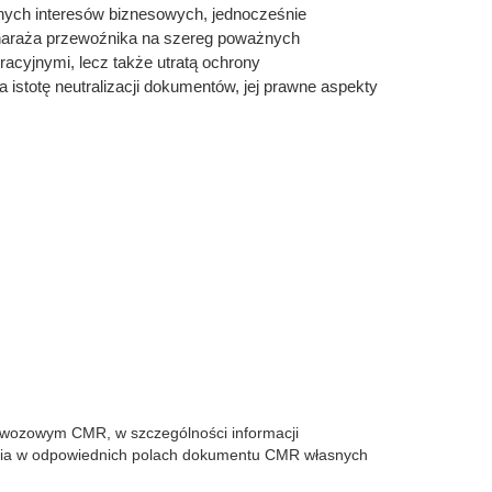
nych interesów biznesowych, jednocześnie
a naraża przewoźnika na szereg poważnych
acyjnymi, lecz także utratą ochrony
stotę neutralizacji dokumentów, jej prawne aspekty
zewozowym CMR, w szczególności informacji
ania w odpowiednich polach dokumentu CMR własnych