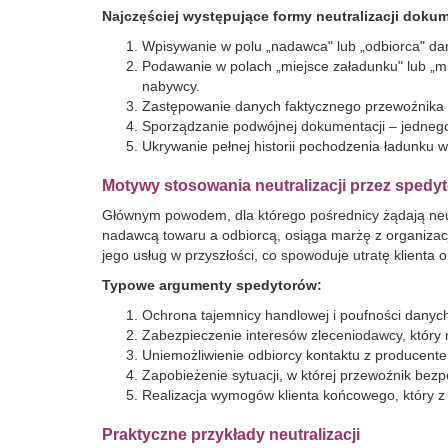
Najczęściej występujące formy neutralizacji doku
Wpisywanie w polu „nadawca" lub „odbiorca" da
Podawanie w polach „miejsce załadunku" lub „mi
nabywcy.
Zastępowanie danych faktycznego przewoźnika w
Sporządzanie podwójnej dokumentacji – jedneg
Ukrywanie pełnej historii pochodzenia ładunku w
Motywy stosowania neutralizacji przez spedy
Głównym powodem, dla którego pośrednicy żądają neutr
nadawcą towaru a odbiorcą, osiąga marżę z organizac
jego usług w przyszłości, co spowoduje utratę klienta 
Typowe argumenty spedytorów:
Ochrona tajemnicy handlowej i poufności danyc
Zabezpieczenie interesów zleceniodawcy, który 
Uniemożliwienie odbiorcy kontaktu z producente
Zapobieżenie sytuacji, w której przewoźnik bez
Realizacja wymogów klienta końcowego, który z
Praktyczne przykłady neutralizacji