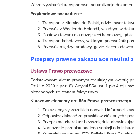
W rzeczywistości transportowej neutralizacja dokume
Przykładowe scenariusze:
Transport z Niemiec do Polski, gdzie towar fa
Przewóz z Węgier do Holandii, w którym w dok
Dostawa towaru dla dużej sieci handlowej, gdz
Transport kabotażowy, w którym przewoźnik posł
Przewóz międzynarodowy, gdzie zleceniodawca 
Przepisy prawne zakazujące neutrali
Ustawa Prawo przewozowe
Podstawowym aktem prawnym regulującym kwestię praw
Dz.U. z 2020 r. poz. 8). Artykuł 55a ust. 1 pkt 4 tej 
niezgodnych ze stanem faktycznym.
Kluczowe elementy art. 55a Prawa przewozowego:
Zakaz dotyczy wszelkich danych i informacji z
Odpowiedzialność za prawidłowość danych spoc
Przepis ma charakter bezwzględnie obowiązują
Naruszenie przepisu podlega sankcji administrac
Kontrolujące organy ITD, Policja i Straż Granicz