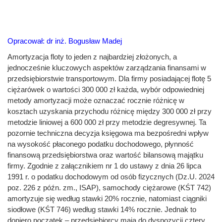
Opracował: dr inż. Bogusław Madej
Amortyzacja floty to jeden z najbardziej złożonych, a
jednocześnie kluczowych aspektów zarządzania finansami w
przedsiębiorstwie transportowym. Dla firmy posiadającej flotę 5
ciężarówek o wartości 300 000 zł każda, wybór odpowiedniej
metody amortyzacji może oznaczać rocznie różnicę w
kosztach uzyskania przychodu różnicę między 300 000 zł przy
metodzie liniowej a 600 000 zł przy metodzie degresywnej. Ta
pozornie techniczna decyzja księgowa ma bezpośredni wpływ
na wysokość płaconego podatku dochodowego, płynność
finansową przedsiębiorstwa oraz wartość bilansową majątku
firmy. Zgodnie z załącznikiem nr 1 do ustawy z dnia 26 lipca
1991 r. o podatku dochodowym od osób fizycznych (Dz.U. 2024
poz. 226 z późn. zm., ISAP), samochody ciężarowe (KŚT 742)
amortyzuje się według stawki 20% rocznie, natomiast ciągniki
siodłowe (KŚT 746) według stawki 14% rocznie. Jednak to
dopiero początek – przedsiębiorcy mają do dyspozycji cztery