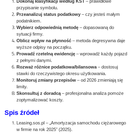
Dokonaj klasyfikacji według KŚT
– prawidłowe
przypisanie symbolu.
Przeanalizuj status podatkowy
– czy jesteś małym
podatnikiem.
Wybierz odpowiednią metodę
– dopasowaną do
sytuacji firmy.
Oblicz wpływ na płynność
– metoda degresywna daje
wyższe odpisy na początku.
Prowadź rzetelną ewidencję
– wprowadź każdy pojazd
z pełnymi danymi.
Rozważ różnice podatkowa/bilansowa
– dostosuj
stawki do rzeczywistego okresu użytkowania.
Monitoruj zmiany przepisów
– od 2026 zmieniają się
limity.
Skonsultuj z doradcą
– profesjonalna analiza pomoże
zoptymalizować koszty.
Spis źródeł
Leasing.sos.pl – „Amortyzacja samochodu ciężarowego
w firmie na rok 2025" (2025).