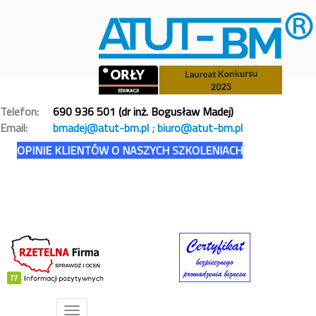
Telefon:
690 936 501 (dr inż. Bogusław Madej)
Email:
bmadej@atut-bm.pl
;
biuro@atut-bm.pl
OPINIE KLIENTÓW O NASZYCH SZKOLENIACH