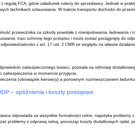
e z regułą FCA, gdzie załadunek należy do sprzedawcy. Jednak w pra
wych technikach sztauowania. W trakcie transportu dochodzi do przemi
zialność przewoźnika za szkody powstałe z manipulowania, ładowania i
uowanie, traci ochronę tego przepisu i może zostać pociągnięty do odp
 odpowiedzialności z art. 17 ust. 2 CMR ze względu na własne działani
odpowiednio zabezpieczonego towaru, pozwala na odmowę dodatkoweg
o zabezpieczenia w momencie przyjęcia.
zpieczenia (obowiązek kierowcy) a ponownym rozmieszczaniem ładunku
DP – opóźnienia i koszty postojowe.
edawca odpowiada za wszystkie formalności celne, napotyka problemy 
zać problemy z odprawą celną, ponosząc koszty dodatkowych opłat, prz