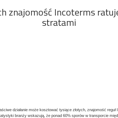
ych znajomość Incoterms ratu
stratami
ciwe działanie może kosztować tysiące złotych, znajomość reguł In
tatystyki branży wskazują, że ponad 60% sporów w transporcie mi