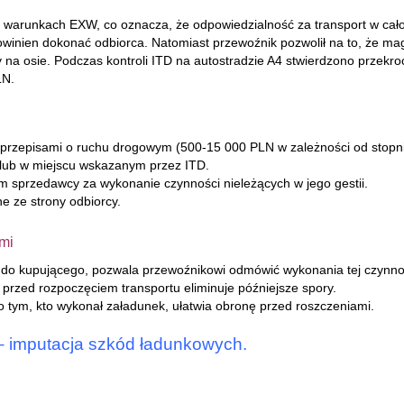
a warunkach EXW, co oznacza, że odpowiedzialność za transport w cał
inien dokonać odbiorca. Natomiast przewoźnik pozwolił na to, że mag
na osie. Podczas kontroli ITD na autostradzie A4 stwierdzono przekr
LN.
przepisami o ruchu drogowym (500-15 000 PLN w zależności od stopni
i lub w miejscu wskazanym przez ITD.
sprzedawcy za wykonanie czynności nieleżących w jego gestii.
e ze strony odbiorcy.
ami
do kupującego, pozwala przewoźnikowi odmówić wykonania tej czynno
przed rozpoczęciem transportu eliminuje późniejsze spory.
tym, kto wykonał załadunek, ułatwia obronę przed roszczeniami.
– imputacja szkód ładunkowych.