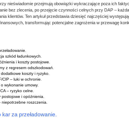
tórzy nieświadomie przejmują obowiązki wykraczające poza ich fak
nie bez zlecenia, po przejęcie czynności celnych przy DAP – każd
ania klientów. Ten artykuł przedstawia dziesięć najczęściej występ
nansowych, transformując potencjalne zagrożenia w przewagę konku
przeładowanie.
cja szkód ładunkowych.
źnienia i koszty postojowe.
emy z regresem odszkodowań.
dodatkowe koszty i ryzyko.
/CIP – luki w ochronie.
y o wykonanie umowy.
A – ryzyko celne.
 postojowe i opóźnienia.
– niepotrzebne roszczenia.
 kar za przeładowanie.