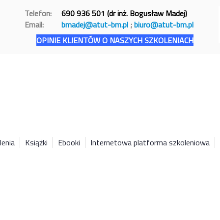
Telefon:
690 936 501 (dr inż. Bogusław Madej)
Email:
bmadej@atut-bm.pl
;
biuro@atut-bm.pl
OPINIE KLIENTÓW O NASZYCH SZKOLENIACH
lenia
Książki
Ebooki
Internetowa platforma szkoleniowa