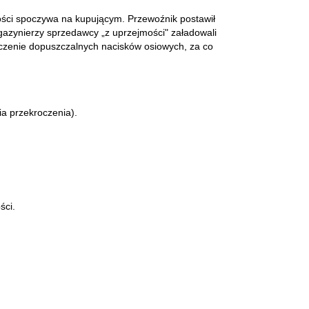
ości spoczywa na kupującym. Przewoźnik postawił
azynierzy sprzedawcy „z uprzejmości" załadowali
oczenie dopuszczalnych nacisków osiowych, za co
a przekroczenia).
ści.