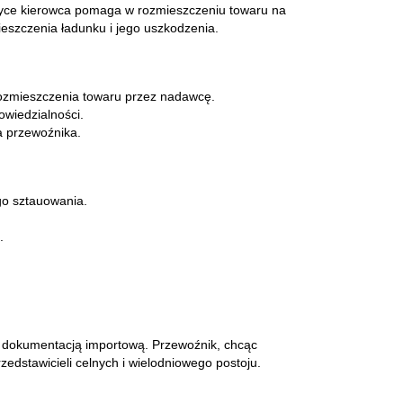
ktyce kierowca pomaga w rozmieszczeniu towaru na
eszczenia ładunku i jego uszkodzenia.
 rozmieszczenia towaru przez nadawcę.
owiedzialności.
a przewoźnika.
o sztauowania.
.
z dokumentacją importową. Przewoźnik, chcąc
edstawicieli celnych i wielodniowego postoju.