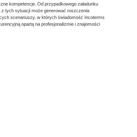
tyczne kompetencje. Od przypadkowego załadunku
a z tych sytuacji może generować roszczenia
ujących scenariuszy, w których świadomość Incoterms
rencyjną opartą na profesjonalizmie i znajomości