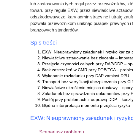
lub zastosowania tych reguł przez przewoźników, k
towaru przy regule EXW, przez niewłaściwe sztauowa
odszkodowawcze, kary administracyjne i utratę zauf
pozwala przewoźnikom uniknąć pułapek prawnych i fi
branżowych standardów.
Spis treści
EXW: Nieuprawniony załadunek i ryzyko kar za 
Niewłaściwe sztauowanie bez zlecenia – imputa
Przejęcie czynności celnych przy DAP/DDP – opó
Brak zastrzeżeń w CMR przy FOB/FCA – probl
Wykonanie rozładunku przy DAP zamiast DPU – 
Transport bez weryfikacji ubezpieczenia przy CIF
Niewłaściwe określenie miejsca dostawy – spor
Załadunek bez sprawdzenia dokumentów przy FC
Postój przy problemach z odprawą DDP – koszty
Błędna interpretacja momentu przejścia ryzyka 
EXW: Nieuprawniony załadunek i ryzyko
Scenariusz problemu