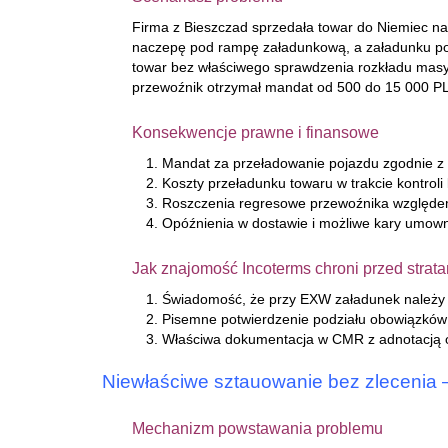
Firma z Bieszczad sprzedała towar do Niemiec n
naczepę pod rampę załadunkową, a załadunku pow
towar bez właściwego sprawdzenia rozkładu masy 
przewoźnik otrzymał mandat od 500 do 15 000 P
Konsekwencje prawne i finansowe
Mandat za przeładowanie pojazdu zgodnie z 
Koszty przeładunku towaru w trakcie kontrol
Roszczenia regresowe przewoźnika względem 
Opóźnienia w dostawie i możliwe kary umown
Jak znajomość Incoterms chroni przed strat
Świadomość, że przy EXW załadunek należy 
Pisemne potwierdzenie podziału obowiązków 
Właściwa dokumentacja w CMR z adnotacją o 
Niewłaściwe sztauowanie bez zlecenia 
Mechanizm powstawania problemu