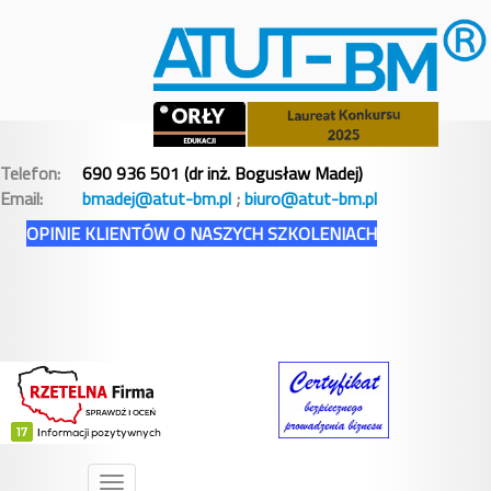
Telefon:
690 936 501 (dr inż. Bogusław Madej)
Email:
bmadej@atut-bm.pl
;
biuro@atut-bm.pl
OPINIE KLIENTÓW O NASZYCH SZKOLENIACH